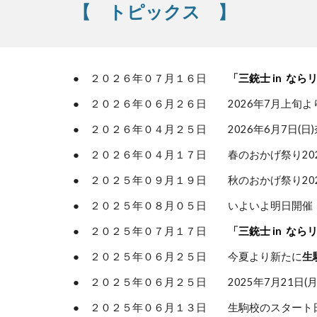
【 トピックス 】
● ２０２
６
年０７月
１６
日
「
三銃士
in
なら
● ２０２６年０６月２６日
2026年7月上旬よ
● ２０２
６
年０４月２５日
2026年6月7日(
日
● ２０２
６
年
０４
月１
７
日 春の
おかげ祭り20
● ２０２５年
０９
月
１９
日 秋
のおかげ祭り20
● ２０２５年０
８
月
０５
日
いよいよ明日開催
● ２０２
５
年０７月
１７
日
「
三銃士
in
なら
● ２０２
５
年０
６
月
２５
日
今夏
より新たに
生
● ２０２５年０
６
月
２５
日
2025年7月21日
● ２０２５年０６月１３日
生駒校
のスタート