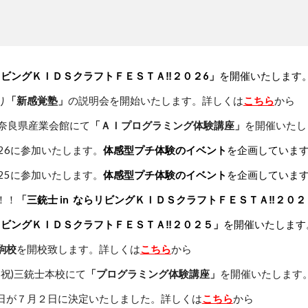
リビングＫＩＤＳクラフトＦＥＳＴＡ‼２０２
6
」
を開催いたします
り
「新感覚塾」
の説明会
を開始
いたします。
詳しくは
こちら
から
)奈良県産業会館にて
「ＡＩプログラミング体験講座」
を開催いたし
2
6
に参加いたします。
体感型プチ体験のイベント
を
企画していま
2
5
に参加いたします。
体感型プチ体験のイベント
を
企画していま
！！
「
三銃士
in
ならリビングＫＩＤＳクラフトＦＥＳＴＡ‼２０２
リビングＫＩＤＳクラフトＦＥＳＴＡ‼２０２
５
」
を開催いたします
駒
校
を開校致します。詳しくは
こちら
から
(月祝)三銃士本校にて
「プログラミング体験講座」
を開催いたします
日が７月２日に決定
いたしました
。詳しくは
こちら
から