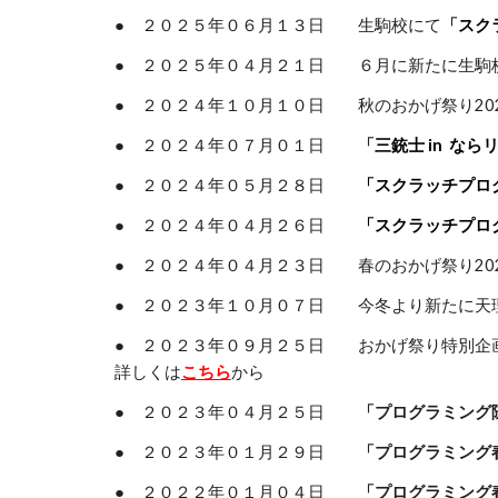
● ２０２５年０
６
月
１３
日
生駒校にて
「
スク
● ２０２
５
年
０４
月
２１
日
６月に
新たに
生駒
● ２０２
４
年
１０
月
１０
日
秋
のおかげ祭り20
● ２０２４年０７月０１日
「
三銃士
in
なら
● ２０２４年０５月
２８
日
「スクラッチプロ
● ２０２４年０４月
２６
日
「
スクラッチプロ
● ２０２
４
年０
４
月
２３
日
春のおかげ祭り20
● ２０２３年１０月０７日
今冬より新たに天
● ２０２３年０９月２５日 おかげ祭り特別企
詳しくは
こちら
から
● ２０２３年０４月２５日
「プログラミング
● ２０２３年０１月２９日
「プログラミング
● ２０２２年０１月０４日
「プログラミング