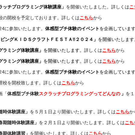
ラッチプログラミング体験講座
」
を開催いたしました
。詳しくは
こ
校の
開校を
予定しております
。詳しくは
こちら
から
24
に参加いたします。
体感型プチ体験のイベント
を
企画していま
リビングＫＩＤＳクラフトＦＥＳＴＡ‼２０２４」
を開催いたします
グラミング体験講座」
を開催いたします。
詳しくは
こちら
から
グラミング体験講座」
を開催いたします。
詳しくは
こちら
から
24
に参加いたします
。
体感型プチ体験
のイベント
を
企画
していま
理校を開校致します。
詳しくは
こちら
から
画「
体感型プチ体験
スクラッチプログラミングってどんなの
」
を１
随時体験講座」
を５月１日より開催いたします。
詳しくは
こちら
か
春期
随時
体験講座」
を２月１日より開催いたします。
詳しくは
こち
春期体験講習」
を開催いたします。
詳しくは
こちら
から